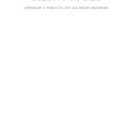
COPYRIGHT © PARCO.CO.,LTD. ALL RIGHTS RESERVED.