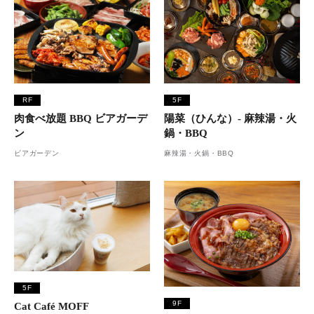
RF
5F
肉食べ放題 BBQ ビアガーデ
陽菜（ひんな）- 麻辣湯・火
ン
鍋・BBQ
ビアガーデン
麻辣湯・火鍋・BBQ
5F
9F
Cat Café MOFF