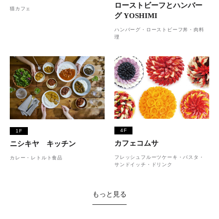
ローストビーフとハンバー
猫カフェ
グ YOSHIMI
ハンバーグ・ローストビーフ丼・肉料
理
4F
1F
カフェコムサ
ニシキヤ キッチン
フレッシュフルーツケーキ・パスタ・
カレー・レトルト食品
サンドイッチ・ドリンク
もっと見る