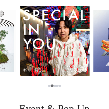
イベント・ポップアップ
簡体字
ニュース
한국어
レストラン・カフェ
ภาษาไทย
TAX FREE
日本語
PARCOメンバーズ
JP
3
1
2
4
5
Event & Pop Up