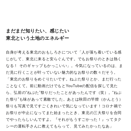
まだまだ知りたい、感じたい
東北という土地のエネルギー
自身が考える東北のおもしろさについて「人が落ち着いている感
じがして、東北に来ると安らぐんです。でもお祭りのときは熱く
なる！ そのギャップもかっこいい」。今気になっているのは、ま
だ見に行くことが叶っていない魅力的なお祭りの数々だそう。
「東北のお祭りをめぐりたいです。ねぶた祭りとか、まだ行った
ことなくて。前に動画だけでもとYouTubeの配信を探して見た
ら、弘前の“ねぷた”祭りだったことがあったんです（笑）。“ねぷ
た祭り”も味があって素敵でした。あとは秋田の竿燈（かんとう）
祭りも写真で見てすごくきれいで気になっています！コロナ禍で
お祭りが中止になってまた始まったとき、東北の三大祭りを合同
でやったらしいんですよ。『それがもうすごかった！』ってタク
シーの運転手さんに教えてもらって、見てみたかったなあ」