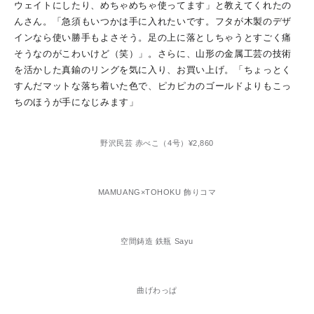
ウェイトにしたり、めちゃめちゃ使ってます」と教えてくれたの
んさん。「急須もいつかは手に入れたいです。フタが木製のデザ
インなら使い勝手もよさそう。足の上に落としちゃうとすごく痛
そうなのがこわいけど（笑）」。さらに、山形の金属工芸の技術
を活かした真鍮のリングを気に入り、お買い上げ。「ちょっとく
すんだマットな落ち着いた色で、ピカピカのゴールドよりもこっ
ちのほうが手になじみます」
野沢民芸 赤べこ（4号）¥2,860
MAMUANG×TOHOKU 飾りコマ
空間鋳造 鉄瓶 Sayu
曲げわっぱ