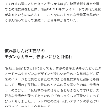
てくれるお気に入りがきっと見つかるはず。映画撮影や舞台公演
でこの地に滞在した際、仙台PARCOをプライベートで訪れた経験
があるというのんさんも、「こんなにおしゃれな伝統工芸品がた
くさん揃ってるって素敵！」と目を輝かせていた。
慣れ親しんだ工芸品の
モダンなカラー、佇まいにひと目惚れ
“伝統工芸品”とひと口に言っても、青森の合掌土偶をかたどったス
ノードームやモダンなデザインが美しい岩手の小久慈焼など、従
来のイメージとは異なる新たな気づきと発見に満ちた品揃えを前
にして、思わず笑顔に。特にのんさんの目を惹いたのは、蛍光カ
ラーのこけし。「伝統柄のものはもともと好きなんですけど、大
好きな蛍光色が使ってあったので『めちゃくちゃ可愛い！』って
びっくりしました」。レトロなのに今っぽいデザインの手ぬぐい
やファブリックにも心奪われて。