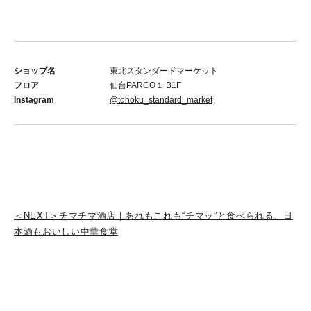
ショップ名
東北スタンダードマーケット
フロア
仙台PARCO１ B1F
Instagram
@tohoku_standard_market
＜NEXT＞チマチマ酒店｜あれもこれも“チマッ”と食べられる、日
本酒もおいしい中華食堂