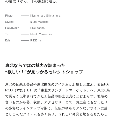
の足取りから、その素顔に迫る。
Photo
Kisshomaru Shimamura
Styling
Izumi Machino
Hair&Make
Shie Kanno
Text
Misaki Yamashita
Edit
RIDE Inc.
東北ならではの魅力が詰まった
“欲しい！”が見つかるセレクトショップ
東北の伝統工芸品や東北由来のアイテムが所狭しと並ぶ、仙台PA
RCO（本館）B1Fの「東北スタンダードマーケット」へ。東北6県
で長らく伝承されてきた工芸品や郷土玩具にとどまらず、地域の
食ベものから器、衣服、アクセサリーまで、お土産にもぴったり
の多彩なラインナップが揃う。伝統の柄をモダンなデザインに落
としこんだアイテムも多くあり、うれしい発見と驚きをもたらし