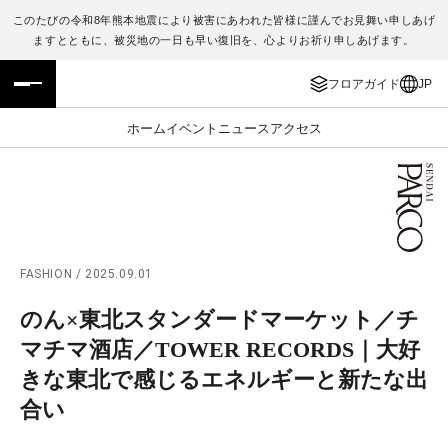
このたびの令和8年熊本地震により被害にあわれた皆様に謹んでお見舞い申しあげ
ますとともに、被災地の一日も早い復旧を、心よりお祈り申しあげます。
フロアガイド
ENGLISH
フロアガイド
JP
施設案内・アクセス
繁体字
ホーム
イベント
ニュース
アクセス
イベント・ポップアップ
簡体字
ニュース
한국어
レストラン・カフェ
ภาษาไทย
FASHION / 2025.09.01
TAX FREE
日本語
のん×東北スタンダードマーケット／チ
マチマ酒店／TOWER RECORDS｜大好
PARCOメンバーズ
きな東北で感じるエネルギーと新たな出
合い
JP