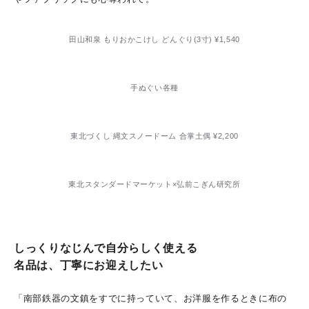
田山和泉 もりおかこけし どんぐり(3寸) ¥1,540
手ぬぐい各種
東北づくし 縄文スノードーム 合掌土偶 ¥2,200
東北スタンダードマーケット×弘前こぎん研究所
しっくりなじんで自分らしく使える
名品は、丁寧にお迎えしたい
「南部鉄器の文鎮をすでに持っていて、お洋服を作るときに布の