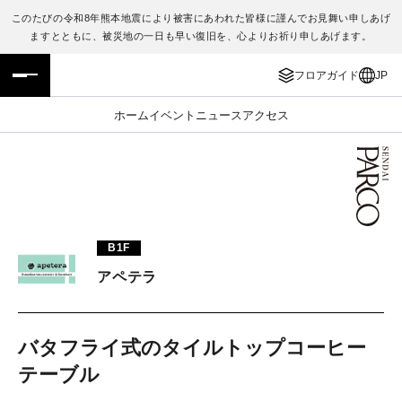
このたびの令和8年熊本地震により被害にあわれた皆様に謹んでお見舞い申しあげ
ますとともに、被災地の一日も早い復旧を、心よりお祈り申しあげます。
フロアガイド
ENGLISH
フロアガイド
JP
施設案内・アクセス
繁体字
ホーム
イベント
ニュース
アクセス
イベント・ポップアップ
簡体字
ニュース
한국어
レストラン・カフェ
ภาษาไทย
B1F
TAX FREE
日本語
アペテラ
PARCOメンバーズ
バタフライ式のタイルトップコーヒー
テーブル
JP