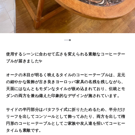
5
1
2
3
4
使用するシーンに合わせて広さを変えられる素敵なコーヒーテー
ブルが届きました✨
オークの木目が明るく映えるタイルのコーヒーテーブルは、足元
の細やかな装飾が古き良きヨーロッパ家具の名残を残しながら、
天面にはなんともモダンなタイルが嵌め込まれており、伝統とモ
ダンの両方を兼ね備えた印象的なデザインが施されています。
サイドの半円部分はバタフライ式に折りたためるため、半分だけ
リーフを出してコンソールとして飾ってみたり、両方を出して楕
円形のコーヒーテーブルとしてご家族や友人達を招いてコーヒー
タイムも素敵です。