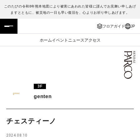
このたびの令和8年熊本地震により被害にあわれた皆様に謹んでお見舞い申しあげ
ますとともに、被災地の一日も早い復旧を、心よりお祈り申しあげます。
フロアガイド
ENGLISH
フロアガイド
JP
施設案内・アクセス
繁体字
ホーム
イベント
ニュース
アクセス
イベント・ポップアップ
簡体字
ニュース
한국어
レストラン・カフェ
ภาษาไทย
3F
TAX FREE
日本語
genten
PARCOメンバーズ
チェスティーノ
JP
2024.08.10