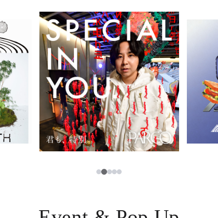
イベント・ポップアップ
簡体字
ニュース
한국어
レストラン・カフェ
ภาษาไทย
TAX FREE
日本語
PARCOメンバーズ
JP
2
1
3
4
5
Event & Pop Up