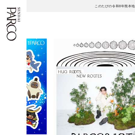
このたびの令和8年熊本
フロアガイド
ENGLISH
施設案内・アクセス
繁体字
イベント・ポップアップ
簡体字
ニュース
한국어
レストラン・カフェ
ภาษาไทย
TAX FREE
日本語