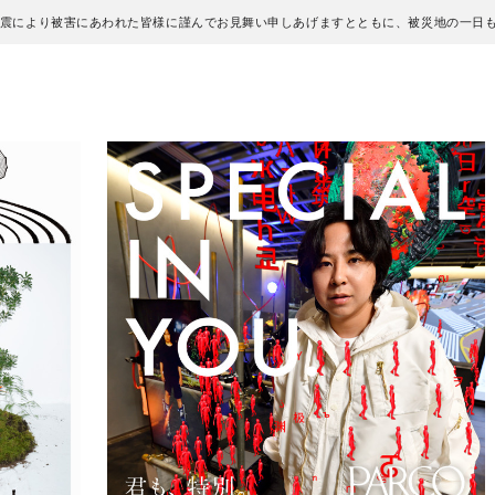
地震により被害にあわれた皆様に謹んでお見舞い申しあげますとともに、被災地の一日