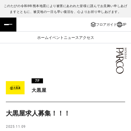
このたびの令和8年熊本地震により被害にあわれた皆様に謹んでお見舞い申しあげ
ますとともに、被災地の一日も早い復旧を、心よりお祈り申しあげます。
フロアガイド
ENGLISH
フロアガイド
JP
施設案内・アクセス
繁体字
ホーム
イベント
ニュース
アクセス
イベント・ポップアップ
簡体字
ニュース
한국어
レストラン・カフェ
ภาษาไทย
7F
TAX FREE
日本語
大黒屋
PARCOメンバーズ
大黒屋求人募集！！！
JP
2025.11.09