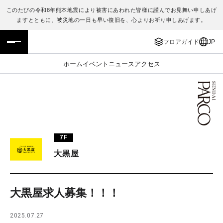
このたびの令和8年熊本地震により被害にあわれた皆様に謹んでお見舞い申しあげ
ますとともに、被災地の一日も早い復旧を、心よりお祈り申しあげます。
フロアガイド
ENGLISH
フロアガイド
JP
施設案内・アクセス
繁体字
ホーム
イベント
ニュース
アクセス
イベント・ポップアップ
簡体字
ニュース
한국어
レストラン・カフェ
ภาษาไทย
7F
TAX FREE
日本語
大黒屋
PARCOメンバーズ
大黒屋求人募集！！！
JP
2025.07.27