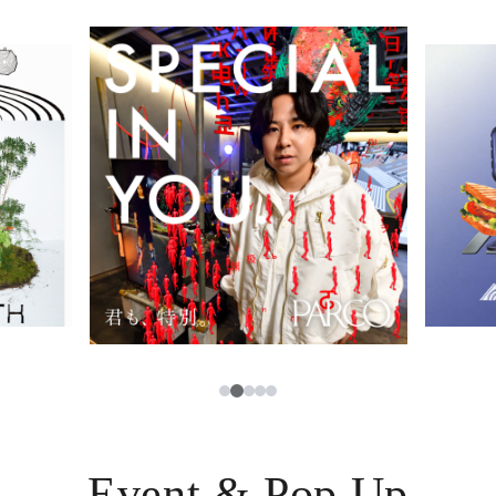
イベント・ポップアップ
簡体字
ニュース
한국어
レストラン・カフェ
ภาษาไทย
TAX FREE
日本語
PARCOメンバーズ
JP
2
1
3
4
5
Event & Pop Up