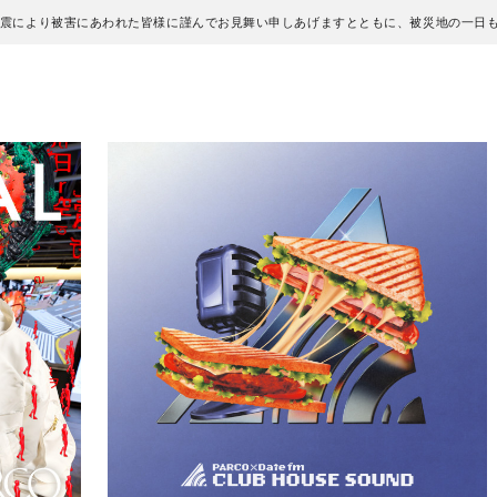
地震により被害にあわれた皆様に謹んでお見舞い申しあげますとともに、被災地の一日