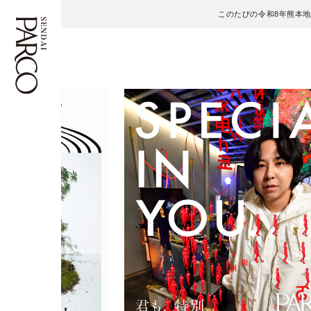
このたびの令和8年熊本
フロアガイド
ENGLISH
施設案内・アクセス
繁体字
イベント・ポップアップ
簡体字
ニュース
한국어
レストラン・カフェ
ภาษาไทย
TAX FREE
日本語