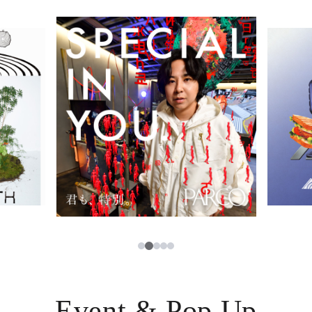
イベント・ポップアップ
簡体字
ニュース
한국어
レストラン・カフェ
ภาษาไทย
TAX FREE
日本語
PARCOメンバーズ
JP
2
1
3
4
5
Event & Pop Up