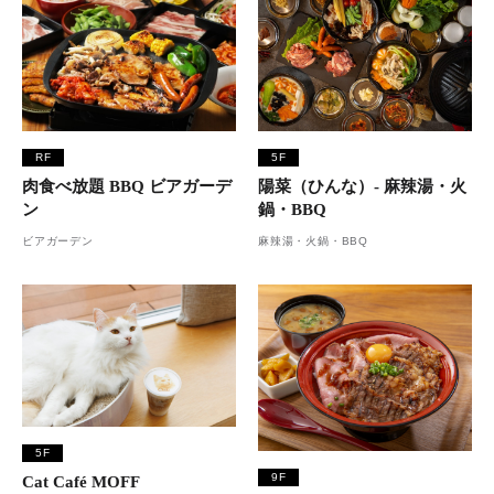
RF
5F
肉食べ放題 BBQ ビアガーデ
陽菜（ひんな）- 麻辣湯・火
ン
鍋・BBQ
ビアガーデン
麻辣湯・火鍋・BBQ
5F
9F
Cat Café MOFF