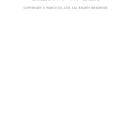
COPYRIGHT © PARCO.CO.,LTD. ALL RIGHTS RESERVED.