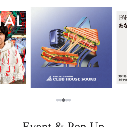
イベント・ポップアップ
簡体字
ニュース
한국어
レストラン・カフェ
ภาษาไทย
TAX FREE
日本語
PARCOメンバーズ
JP
3
1
2
4
5
Event & Pop Up