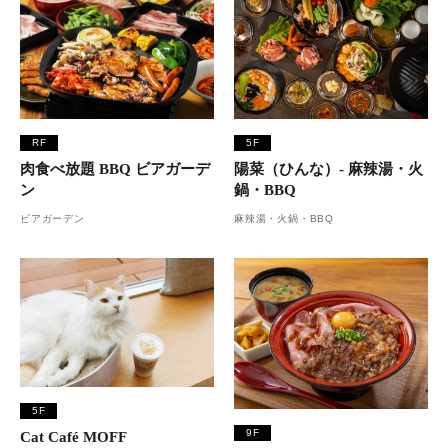
RF
5F
肉食べ放題 BBQ ビアガーデ
陽菜（ひんな）- 麻辣湯・火
ン
鍋・BBQ
ビアガーデン
麻辣湯・火鍋・BBQ
5F
9F
Cat Café MOFF