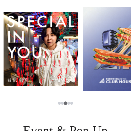
イベント・ポップアップ
簡体字
ニュース
한국어
レストラン・カフェ
ภาษาไทย
TAX FREE
日本語
PARCOメンバーズ
JP
3
1
2
4
5
Event & Pop Up