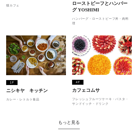
ローストビーフとハンバー
猫カフェ
グ YOSHIMI
ハンバーグ・ローストビーフ丼・肉料
理
4F
1F
カフェコムサ
ニシキヤ キッチン
フレッシュフルーツケーキ・パスタ・
カレー・レトルト食品
サンドイッチ・ドリンク
もっと見る