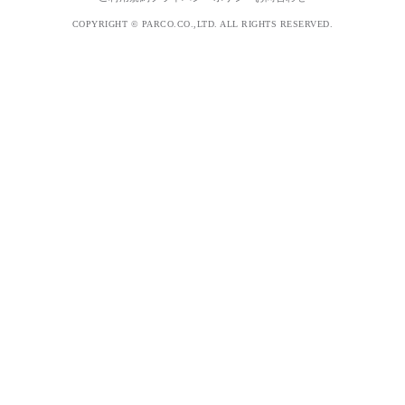
COPYRIGHT © PARCO.CO.,LTD. ALL RIGHTS RESERVED.