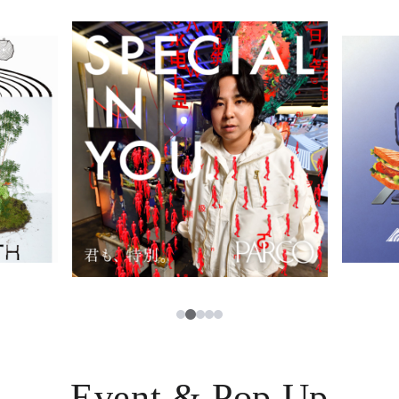
イベント・ポップアップ
簡体字
ニュース
한국어
レストラン・カフェ
ภาษาไทย
TAX FREE
日本語
PARCOメンバーズ
JP
2
1
3
4
5
Event & Pop Up