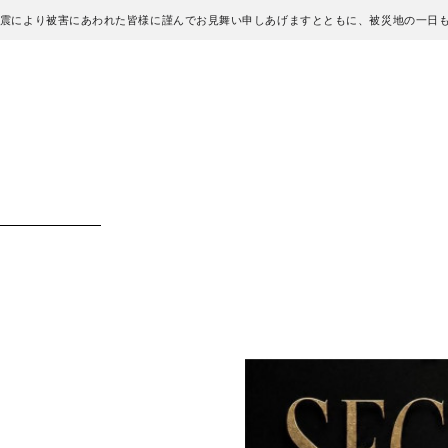
地震により被害にあわれた皆様に謹んでお見舞い申しあげますとともに、被災地の一日