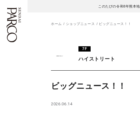
このたびの令和8年熊本
ホーム
ショップニュース
ビッグニュース！！
フロアガイド
ENGLISH
7F
ハイストリート
施設案内・アクセス
繁体字
イベント・ポップアップ
簡体字
ビッグニュース！！
ニュース
한국어
2026.06.14
レストラン・カフェ
ภาษาไทย
TAX FREE
日本語