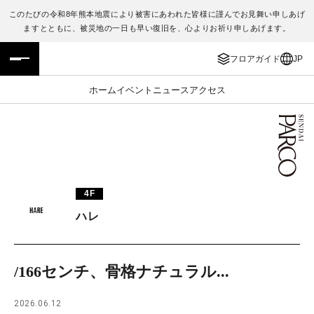
このたびの令和8年熊本地震により被害にあわれた皆様に謹んでお見舞い申しあげ
ますとともに、被災地の一日も早い復旧を、心よりお祈り申しあげます。
フロアガイド
ENGLISH
フロアガイド
JP
施設案内・アクセス
繁体字
ホーム
イベント
ニュース
アクセス
イベント・ポップアップ
簡体字
ニュース
한국어
レストラン・カフェ
ภาษาไทย
4F
TAX FREE
日本語
ハレ
PARCOメンバーズ
/166センチ、骨格ナチュラル...
JP
2026.06.12