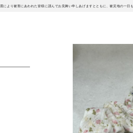
地震により被害にあわれた皆様に謹んでお見舞い申しあげますとともに、被災地の一日