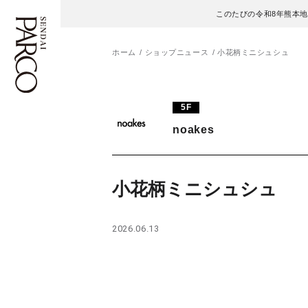
このたびの令和8年熊本
ホーム
ショップニュース
小花柄ミニシュシュ
フロアガイド
ENGLISH
5F
noakes
施設案内・アクセス
繁体字
イベント・ポップアップ
簡体字
小花柄ミニシュシュ
ニュース
한국어
2026.06.13
レストラン・カフェ
ภาษาไทย
TAX FREE
日本語