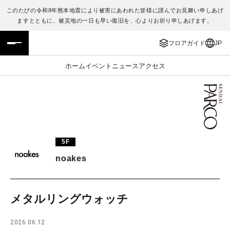
このたびの令和8年熊本地震により被害にあわれた皆様に謹んでお見舞い申しあげ
ますとともに、被災地の一日も早い復旧を、心よりお祈り申しあげます。
フロアガイド
ENGLISH
フロアガイド
JP
施設案内・アクセス
繁体字
ホーム
イベント
ニュース
アクセス
イベント・ポップアップ
簡体字
ニュース
한국어
レストラン・カフェ
ภาษาไทย
5F
TAX FREE
日本語
noakes
PARCOメンバーズ
メタルリングウォッチ
JP
2026.06.12