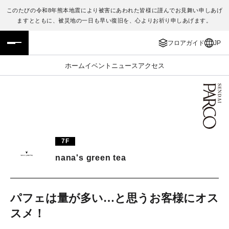
このたびの令和8年熊本地震により被害にあわれた皆様に謹んでお見舞い申しあげ
ますとともに、被災地の一日も早い復旧を、心よりお祈り申しあげます。
フロアガイド
ENGLISH
フロアガイド
JP
施設案内・アクセス
繁体字
ホーム
イベント
ニュース
アクセス
イベント・ポップアップ
簡体字
ニュース
한국어
レストラン・カフェ
ภาษาไทย
7F
TAX FREE
日本語
nana's green tea
PARCOメンバーズ
パフェは量が多い…と思うお客様にオス
スメ！
JP