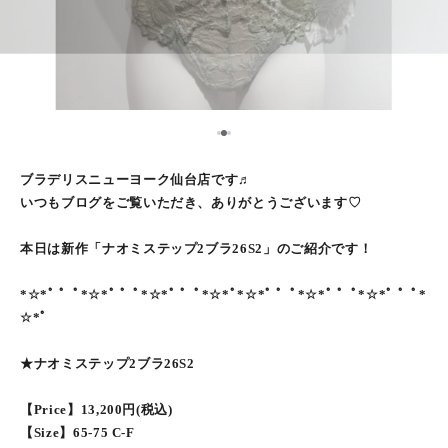
2
1
3
ブラデリスニューヨーク仙台店です♬
いつもブログをご覧いただき、ありがとうございます♡
本日は新作「ナオミステップ2ブラ26S2」のご紹介です！
*☆*ﾟ ゜ﾟ*☆*ﾟ ゜ﾟ*☆*ﾟ ゜ﾟ*☆*ﾟ*☆*ﾟ ゜ﾟ*☆*ﾟ ゜ﾟ*☆*ﾟ ゜ﾟ*
☆*ﾟ
★ナオミステップ2ブラ26S2
【Price】13,200円(税込)
【Size】65-75 C-F