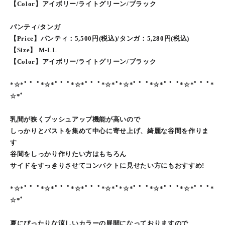
【Color】アイボリー/ライトグリーン/ブラック
パンティ/タンガ
【Price】パンティ：5,500円(税込)/タンガ：5,280円(税込)
【Size】 M-LL
【Color】アイボリー/ライトグリーン/ブラック
*☆*ﾟ ゜ﾟ*☆*ﾟ ゜ﾟ*☆*ﾟ ゜ﾟ*☆*ﾟ*☆*ﾟ ゜ﾟ*☆*ﾟ ゜ﾟ*☆*ﾟ ゜ﾟ*
☆*ﾟ
乳間が狭くプッシュアップ機能が高いので
しっかりとバストを集めて中心に寄せ上げ、綺麗な谷間を作りま
す
谷間をしっかり作りたい方はもちろん
サイドをすっきりさせてコンパクトに見せたい方にもおすすめ!
*☆*ﾟ ゜ﾟ*☆*ﾟ ゜ﾟ*☆*ﾟ ゜ﾟ*☆*ﾟ*☆*ﾟ ゜ﾟ*☆*ﾟ ゜ﾟ*☆*ﾟ ゜ﾟ*
☆*ﾟ
夏にぴったりな涼しいカラーの展開になっておりますので