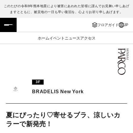
このたびの令和8年熊本地震により被害にあわれた皆様に謹んでお見舞い申しあげ
ますとともに、被災地の一日も早い復旧を、心よりお祈り申しあげます。
フロアガイド
ENGLISH
フロアガイド
JP
施設案内・アクセス
繁体字
ホーム
イベント
ニュース
アクセス
イベント・ポップアップ
簡体字
ニュース
한국어
レストラン・カフェ
ภาษาไทย
3F
TAX FREE
日本語
BRADELIS New York
PARCOメンバーズ
夏にぴったり♡寄せるブラ、涼しいカ
ラーで新発売！
JP