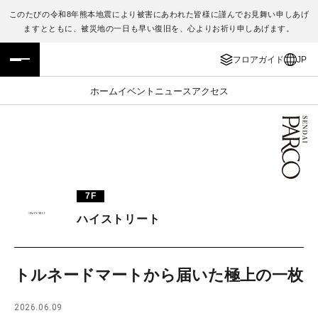
このたびの令和8年熊本地震により被害にあわれた皆様に謹んでお見舞い申しあげ
ますとともに、被災地の一日も早い復旧を、心よりお祈り申しあげます。
フロアガイド
ENGLISH
フロアガイド
JP
施設案内・アクセス
繁体字
ホーム
イベント
ニュース
アクセス
イベント・ポップアップ
簡体字
ニュース
한국어
レストラン・カフェ
ภาษาไทย
7F
TAX FREE
日本語
ハイストリート
PARCOメンバーズ
トルネードマートから届いた極上の一枚
JP
2026.06.09