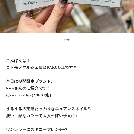
5
1
2
3
4
こんばんは！
コトモノマルシェ仙台PARCO店です＊
本日は期間限定ブランド、
Rireさんのご紹介です！
@rire.nailtip (〜8/31迄)
うるうるの艶感たっぷりなニュアンスネイル♡
淡い上品なカラーで大人っぽい手元に♪
ワンカラーにスキニーフレンチや、