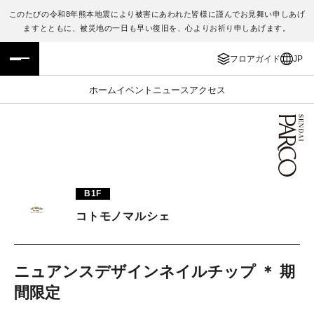
このたびの令和8年熊本地震により被害にあわれた皆様に謹んでお見舞い申しあげ
ますとともに、被災地の一日も早い復旧を、心よりお祈り申しあげます。
フロアガイド
ENGLISH
フロアガイド
JP
施設案内・アクセス
繁体字
ホーム
イベント
ニュース
アクセス
イベント・ポップアップ
簡体字
ニュース
한국어
レストラン・カフェ
ภาษาไทย
B1F
TAX FREE
日本語
コトモノマルシェ
PARCOメンバーズ
ニュアンスデザインネイルチップ ＊ 期
間限定
JP