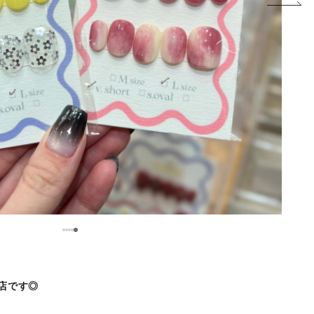
5
1
2
3
4
O店です◎