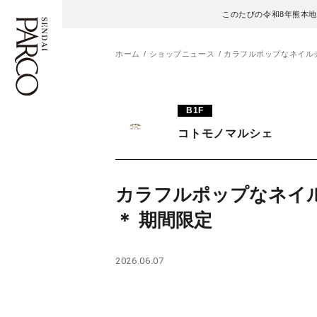
このたびの令和8年熊本
ホーム
ショップニュース
カラフルポップなネイルチ
フロアガイド
ENGLISH
B1F
コトモノマルシェ
施設案内・アクセス
繁体字
イベント・ポップアップ
簡体字
カラフルポップなネイ
ニュース
한국어
＊ 期間限定
レストラン・カフェ
ภาษาไทย
2026.06.07
TAX FREE
日本語