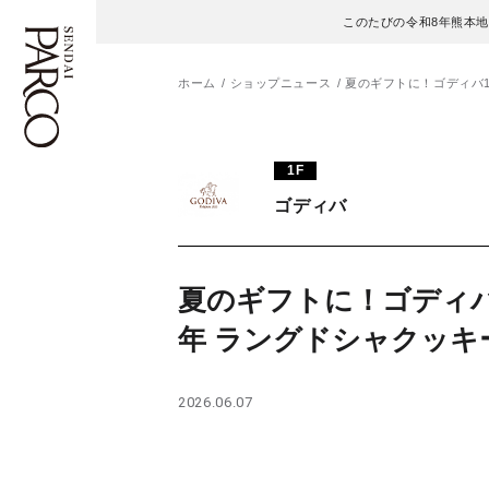
このたびの令和8年熊本
ホーム
ショップニュース
夏のギフトに！ゴディバ1
フロアガイド
ENGLISH
1F
ゴディバ
施設案内・アクセス
繁体字
イベント・ポップアップ
簡体字
夏のギフトに！ゴディバ
ニュース
한국어
年 ラングドシャクッキ
レストラン・カフェ
ภาษาไทย
2026.06.07
TAX FREE
日本語