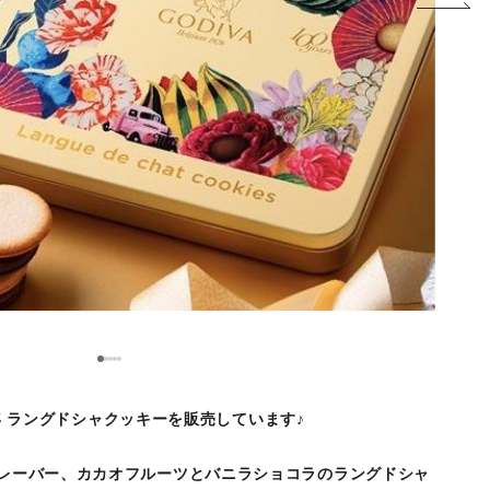
1
2
3
4
5
00周年 ラングドシャクッキーを販売しています♪
フレーバー、カカオフルーツとバニラショコラのラングドシャ