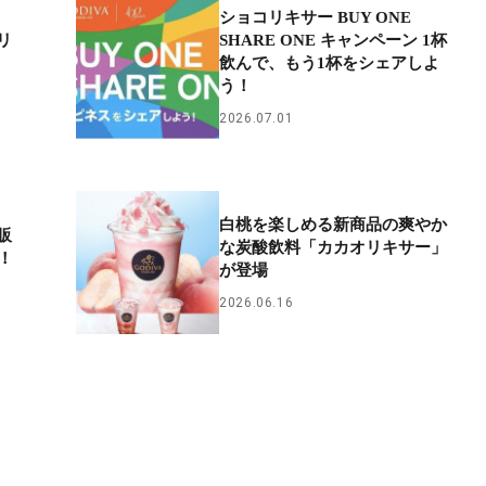
ショコリキサー BUY ONE
リ
SHARE ONE キャンペーン 1杯
飲んで、もう1杯をシェアしよ
う！
2026.07.01
白桃を楽しめる新商品の爽やか
販
な炭酸飲料「カカオリキサー」
！
が登場
2026.06.16