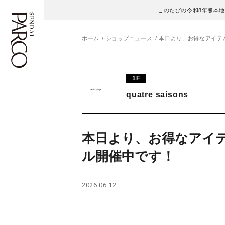
このたびの令和8年熊本
ホーム
ショップニュース
本日より、お得なアイテ
フロアガイド
ENGLISH
1F
quatre saisons
施設案内・アクセス
繁体字
イベント・ポップアップ
簡体字
本日より、お得なアイ
ニュース
한국어
ル開催中です！
レストラン・カフェ
ภาษาไทย
2026.06.12
TAX FREE
日本語