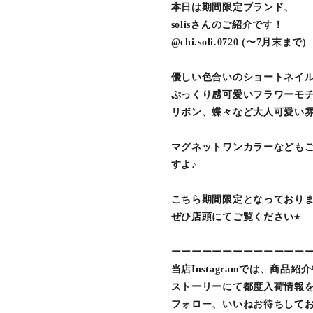
本日は期間限定ブランド、
solisさんのご紹介です！
@chi.soli.0720 (〜7月末まで)
優しい色合いのショートネイ
ぷっくり感可愛いフラワーモ
リボン、蝶々など大人可愛い
マグネットワンカラーなども
すよ♪
こちら期間限定となっており
ぜひ店頭にてご覧ください⭐︎
ーーーーーーーーーーーーー
当店Instagramでは、商品紹
ストーリーにて都度入荷情報
フォロー、いいねお待ちして