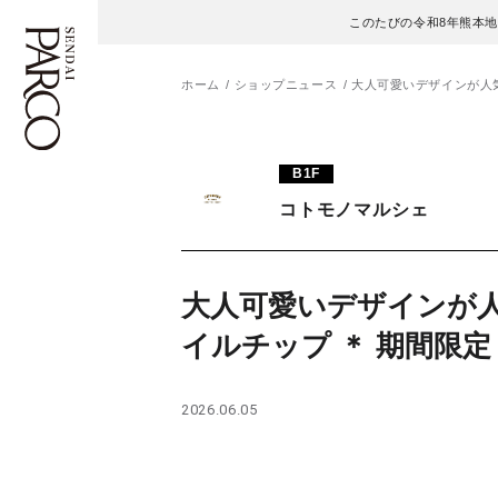
このたびの令和8年熊本
ホーム
ショップニュース
大人可愛いデザインが人気
フロアガイド
ENGLISH
B1F
コトモノマルシェ
施設案内・アクセス
繁体字
イベント・ポップアップ
簡体字
大人可愛いデザインが
ニュース
한국어
イルチップ ＊ 期間限定
レストラン・カフェ
ภาษาไทย
2026.06.05
TAX FREE
日本語