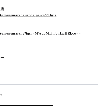
ルコ店
otomonomarche.sendaiparco/?hl=ja
/cotomonomarche?igsh=MWd3MTlmbnIzaHRkcw==
ーー
ェ