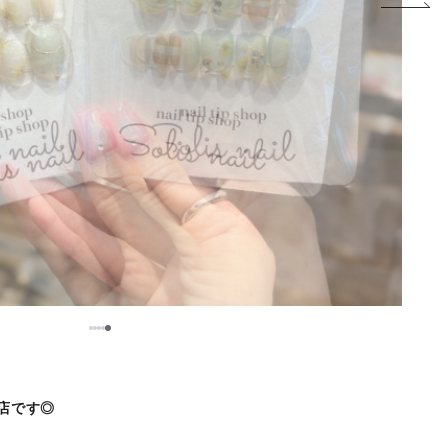
5
1
2
3
4
O店です◎