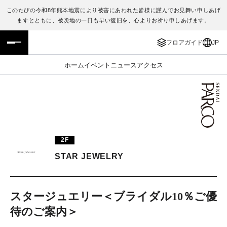
このたびの令和8年熊本地震により被害にあわれた皆様に謹んでお見舞い申しあげ
ますとともに、被災地の一日も早い復旧を、心よりお祈り申しあげます。
フロアガイド
ENGLISH
フロアガイド
JP
施設案内・アクセス
繁体字
ホーム
イベント
ニュース
アクセス
イベント・ポップアップ
簡体字
ニュース
한국어
レストラン・カフェ
ภาษาไทย
2F
TAX FREE
日本語
STAR JEWELRY
PARCOメンバーズ
スタージュエリー＜ブライダル10％ご優
待のご案内＞
JP