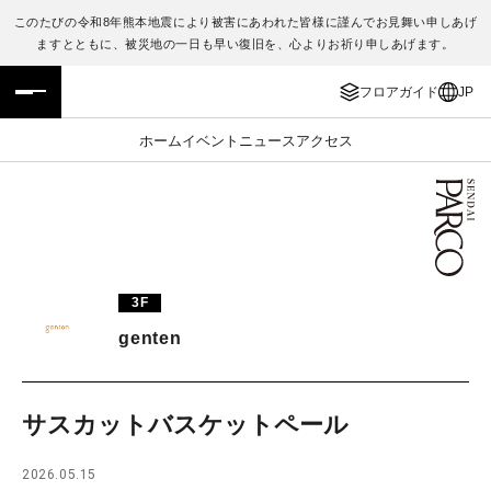
このたびの令和8年熊本地震により被害にあわれた皆様に謹んでお見舞い申しあげ
ますとともに、被災地の一日も早い復旧を、心よりお祈り申しあげます。
フロアガイド
ENGLISH
フロアガイド
JP
施設案内・アクセス
繁体字
ホーム
イベント
ニュース
アクセス
イベント・ポップアップ
簡体字
ニュース
한국어
レストラン・カフェ
ภาษาไทย
3F
TAX FREE
日本語
genten
PARCOメンバーズ
サスカットバスケットペール
JP
2026.05.15