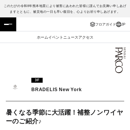
このたびの令和8年熊本地震により被害にあわれた皆様に謹んでお見舞い申しあげ
ますとともに、被災地の一日も早い復旧を、心よりお祈り申しあげます。
フロアガイド
ENGLISH
フロアガイド
JP
施設案内・アクセス
繁体字
ホーム
イベント
ニュース
アクセス
イベント・ポップアップ
簡体字
ニュース
한국어
レストラン・カフェ
ภาษาไทย
3F
TAX FREE
日本語
BRADELIS New York
PARCOメンバーズ
暑くなる季節に大活躍！補整ノンワイヤ
ーのご紹介♪
JP