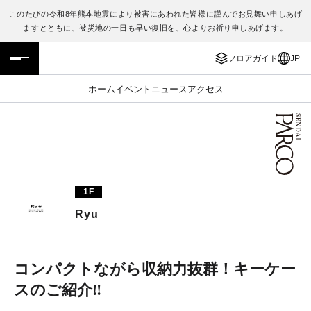
このたびの令和8年熊本地震により被害にあわれた皆様に謹んでお見舞い申しあげ
ますとともに、被災地の一日も早い復旧を、心よりお祈り申しあげます。
フロアガイド
ENGLISH
フロアガイド
JP
施設案内・アクセス
繁体字
ホーム
イベント
ニュース
アクセス
イベント・ポップアップ
簡体字
ニュース
한국어
レストラン・カフェ
ภาษาไทย
1F
TAX FREE
日本語
Ryu
PARCOメンバーズ
コンパクトながら収納力抜群！キーケー
スのご紹介‼
JP