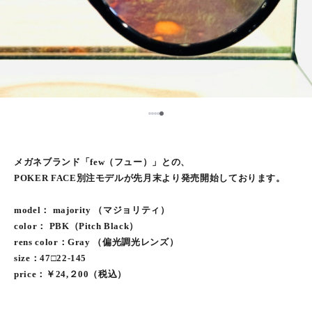
5
1
2
3
4
メガネブランド「few（フュー）」との、
POKER FACE別注モデルが先月末より発売開始しております。
model： majority （マジョリティ）
color： PBK（Pitch Black）
rens color：Gray （偏光調光レンズ）
size：47□22-145
price：￥24,２00（税込）