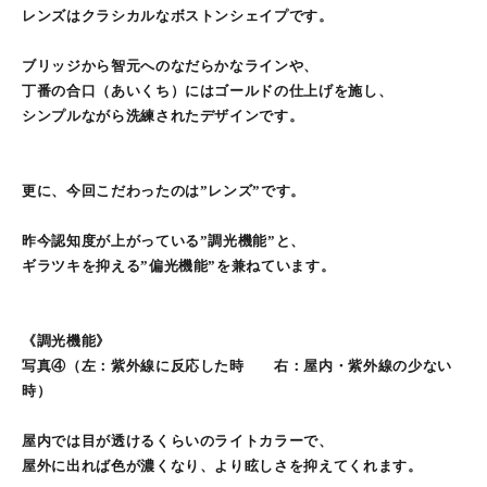
レンズはクラシカルなボストンシェイプです。
ブリッジから智元へのなだらかなラインや、
丁番の合口（あいくち）にはゴールドの仕上げを施し、
シンプルながら洗練されたデザインです。
更に、今回こだわったのは”レンズ”です。
昨今認知度が上がっている”調光機能”と、
ギラツキを抑える”偏光機能”を兼ねています。
《調光機能》
写真④（左：紫外線に反応した時 右：屋内・紫外線の少ない
時）
屋内では目が透けるくらいのライトカラーで、
屋外に出れば色が濃くなり、より眩しさを抑えてくれます。