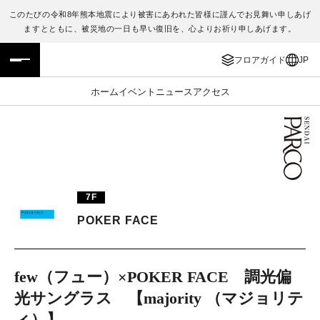
このたびの令和8年熊本地震により被害にあわれた皆様に謹んでお見舞い申しあげ
ますとともに、被災地の一日も早い復旧を、心よりお祈り申しあげます。
フロアガイド
ENGLISH
フロアガイド
JP
施設案内・アクセス
繁体字
ホーム
イベント
ニュース
アクセス
イベント・ポップアップ
簡体字
ニュース
한국어
レストラン・カフェ
ภาษาไทย
7F
TAX FREE
日本語
POKER FACE
PARCOメンバーズ
few（フュー）×POKER FACE 調光偏
光サングラス 【majority （マジョリテ
JP
ィ）】