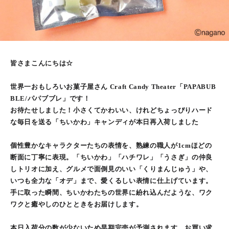
皆さまこんにちは☆
世界一おもしろいお菓子屋さん Craft Candy Theater「PAPABUB
BLE/パパブブレ」です！
お待たせしました！小さくてかわいい、けれどちょっぴりハード
な毎日を送る「ちいかわ」キャンディが本日再入荷しました
個性豊かなキャラクターたちの表情を、熟練の職人が1cmほどの
断面に丁寧に表現。「ちいかわ」「ハチワレ」「うさぎ」の仲良
しトリオに加え、グルメで面倒見のいい「くりまんじゅう」や、
いつも全力な「オデ」まで、愛くるしい表情に仕上げています。
手に取った瞬間、ちいかわたちの世界に紛れ込んだような、ワク
ワクと癒やしのひとときをお届けします。
本日入荷分の数が少ないため早期完売が予測されます、お買い求