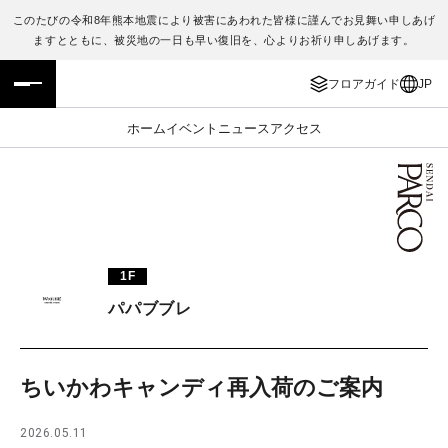
このたびの令和8年熊本地震により被害にあわれた皆様に謹んでお見舞い申しあげ
ますとともに、被災地の一日も早い復旧を、心よりお祈り申しあげます。
フロアガイド
ENGLISH
フロアガイド
JP
施設案内・アクセス
繁体字
ホーム
イベント
ニュース
アクセス
イベント・ポップアップ
簡体字
ニュース
한국어
レストラン・カフェ
ภาษาไทย
1F
TAX FREE
日本語
パパブブレ
PARCOメンバーズ
ちいかわキャンディ再入荷のご案内
JP
2026.05.11