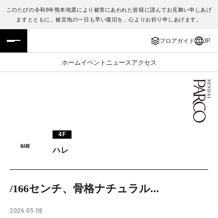
このたびの令和8年熊本地震により被害にあわれた皆様に謹んでお見舞い申しあげ
ますとともに、被災地の一日も早い復旧を、心よりお祈り申しあげます。
フロアガイド
ENGLISH
フロアガイド
JP
施設案内・アクセス
繁体字
ホーム
イベント
ニュース
アクセス
イベント・ポップアップ
簡体字
ニュース
한국어
レストラン・カフェ
ภาษาไทย
4F
TAX FREE
日本語
ハレ
PARCOメンバーズ
/166センチ、骨格ナチュラル...
JP
2026.05.08