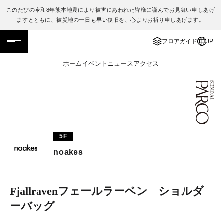
このたびの令和8年熊本地震により被害にあわれた皆様に謹んでお見舞い申しあげ
ますとともに、被災地の一日も早い復旧を、心よりお祈り申しあげます。
フロアガイド
ENGLISH
フロアガイド
JP
施設案内・アクセス
繁体字
ホーム
イベント
ニュース
アクセス
イベント・ポップアップ
簡体字
ニュース
한국어
レストラン・カフェ
ภาษาไทย
5F
TAX FREE
日本語
noakes
PARCOメンバーズ
Fjallravenフェールラーベン ショルダ
ーバッグ
JP