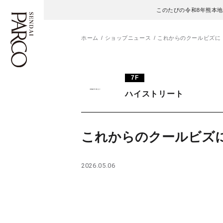
このたびの令和8年熊本
ホーム
ショップニュース
これからのクールビズに
フロアガイド
ENGLISH
7F
ハイストリート
施設案内・アクセス
繁体字
イベント・ポップアップ
簡体字
これからのクールビズ
ニュース
한국어
2026.05.06
レストラン・カフェ
ภาษาไทย
TAX FREE
日本語