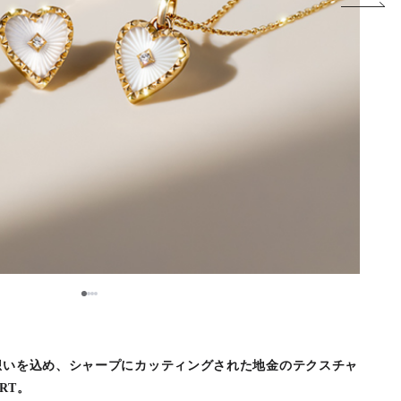
1
2
3
4
想いを込め、シャープにカッティングされた地金のテクスチャ
RT。