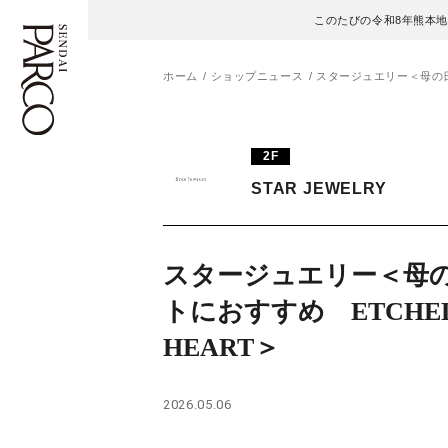
このたびの令和8年熊本
ホーム
ショップニュース
スタージュエリー＜母の日
フロアガイド
ENGLISH
2F
STAR JEWELRY
施設案内・アクセス
繁体字
イベント・ポップアップ
簡体字
スタージュエリー＜母
ニュース
한국어
トにおすすめ ETCHE
HEART＞
レストラン・カフェ
ภาษาไทย
TAX FREE
日本語
2026.05.06