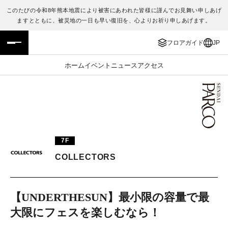
このたびの令和8年熊本地震により被害にあわれた皆様に謹んでお見舞い申しあげ
ますとともに、被災地の一日も早い復旧を、心よりお祈り申しあげます。
フロアガイド
ENGLISH
フロアガイド
JP
施設案内・アクセス
繁体字
ホーム
イベント
ニュース
アクセス
イベント・ポップアップ
簡体字
ニュース
한국어
レストラン・カフェ
ภาษาไทย
7F
TAX FREE
日本語
COLLECTORS
PARCOメンバーズ
【UNDERTHESUN】最小限の容量で最
大限にフェスを楽しむなら！
JP