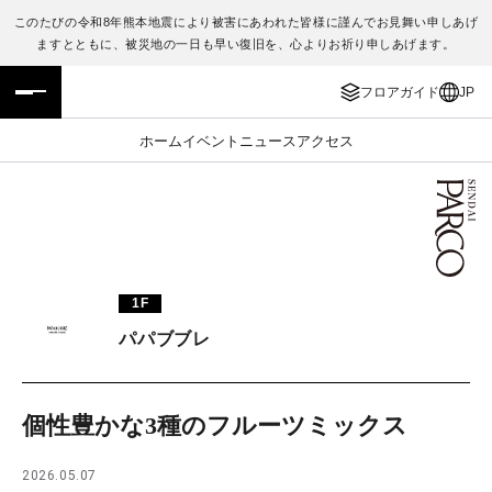
このたびの令和8年熊本地震により被害にあわれた皆様に謹んでお見舞い申しあげ
ますとともに、被災地の一日も早い復旧を、心よりお祈り申しあげます。
フロアガイド
ENGLISH
フロアガイド
JP
施設案内・アクセス
繁体字
ホーム
イベント
ニュース
アクセス
イベント・ポップアップ
簡体字
ニュース
한국어
レストラン・カフェ
ภาษาไทย
1F
TAX FREE
日本語
パパブブレ
PARCOメンバーズ
個性豊かな3種のフルーツミックス
JP
2026.05.07