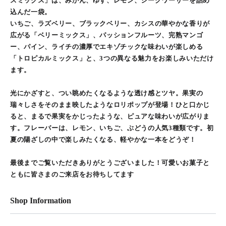
スミックス」は、みかん、ゆず、レモン、シークワーサーを詰め
込んだ一袋。
いちご、ラズベリー、ブラックベリー、カシスの華やかな香りが
広がる「ベリーミックス」、パッションフルーツ、完熟マンゴ
ー、パイン、ライチの濃厚でエキゾチックな味わいが楽しめる
「トロピカルミックス」と、3つの異なる魅力をお楽しみいただけ
ます。
光にかざすと、つい眺めたくなるような透け感とツヤ。果実の
瑞々しさをそのまま映したようなロリポップが登場！ひと口かじ
ると、まるで果実をかじったような、ピュアな味わいが広がりま
す。フレーバーは、レモン、いちご、ぶどうの人気3種類です。初
夏の陽ざしの中で楽しみたくなる、軽やかな一本をどうぞ！
最後までご覧いただきありがとうございました！可愛いお菓子と
ともに皆さまのご来店をお待ちしてます
Shop Information