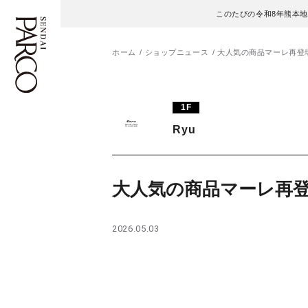
このたびの令和8年熊本
ホーム
ショップニュース
大人気の商品マーレ再登
フロアガイド
ENGLISH
1F
Ryu
施設案内・アクセス
繁体字
イベント・ポップアップ
簡体字
大人気の商品マーレ再
ニュース
한국어
2026.05.03
レストラン・カフェ
ภาษาไทย
TAX FREE
日本語