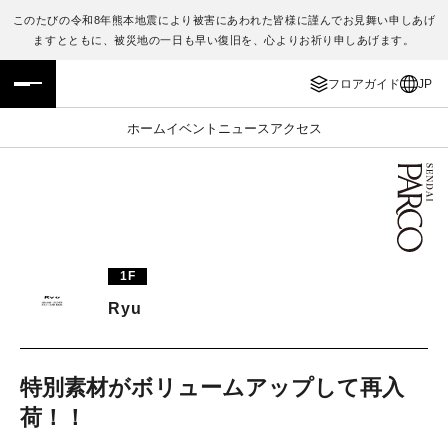
このたびの令和8年熊本地震により被害にあわれた皆様に謹んでお見舞い申しあげ
ますとともに、被災地の一日も早い復旧を、心よりお祈り申しあげます。
フロアガイド
ENGLISH
フロアガイド
JP
施設案内・アクセス
繁体字
ホーム
イベント
ニュース
アクセス
イベント・ポップアップ
簡体字
ニュース
한국어
レストラン・カフェ
ภาษาไทย
1F
TAX FREE
日本語
Ryu
PARCOメンバーズ
特別素材がボリュームアップして再入
荷！！
JP