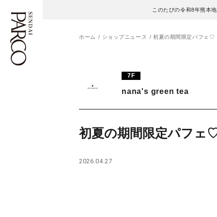
このたびの令和8年熊本
ホーム
ショップニュース
初夏の期間限定パフェ♡
フロアガイド
ENGLISH
7F
nana's green tea
施設案内・アクセス
繁体字
イベント・ポップアップ
簡体字
初夏の期間限定パフェ
ニュース
한국어
2026.04.27
レストラン・カフェ
ภาษาไทย
TAX FREE
日本語