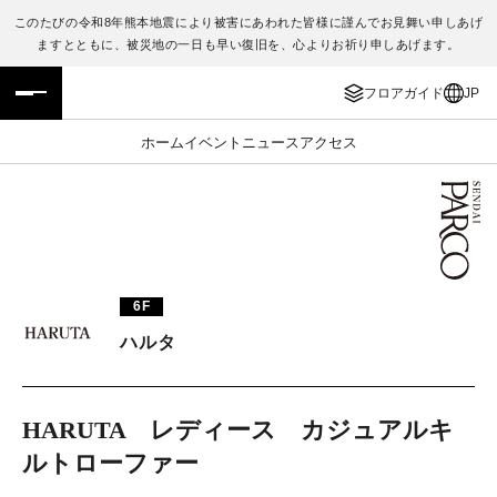
このたびの令和8年熊本地震により被害にあわれた皆様に謹んでお見舞い申しあげ
ますとともに、被災地の一日も早い復旧を、心よりお祈り申しあげます。
フロアガイド
ENGLISH
フロアガイド
JP
施設案内・アクセス
繁体字
ホーム
イベント
ニュース
アクセス
イベント・ポップアップ
簡体字
ニュース
한국어
レストラン・カフェ
ภาษาไทย
6F
TAX FREE
日本語
ハルタ
PARCOメンバーズ
HARUTA レディース カジュアルキ
ルトローファー
JP