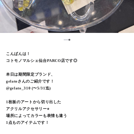
5
1
2
3
4
こんばんは！
コトモノマルシェ仙台PARCO店です◎
本日は期間限定ブランド、
gelatoさんのご紹介です！
@gelato_310 (〜5/31迄)
1枚板のアートから切り出した
アクリルアクセサリー⭐︎
場所によってカラーも表情も違う
1点ものアイテムです！