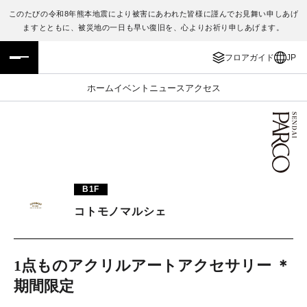
このたびの令和8年熊本地震により被害にあわれた皆様に謹んでお見舞い申しあげ
ますとともに、被災地の一日も早い復旧を、心よりお祈り申しあげます。
フロアガイド
ENGLISH
フロアガイド
JP
施設案内・アクセス
繁体字
ホーム
イベント
ニュース
アクセス
イベント・ポップアップ
簡体字
ニュース
한국어
レストラン・カフェ
ภาษาไทย
B1F
TAX FREE
日本語
コトモノマルシェ
PARCOメンバーズ
1点ものアクリルアートアクセサリー ＊
期間限定
JP