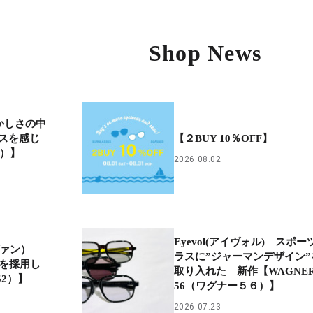
Shop News
懐かしさの中
スを感じ
【２BUY 10％OFF】
オ）】
2026.08.02
Eyevol(アイヴォル) スポー
イヴァン）
ラスに”ジャーマンデザイン”
”を採用し
取り入れた 新作【WAGNE
52）】
56（ワグナー５６）】
2026.07.23