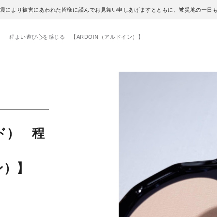
地震により被害にあわれた皆様に謹んでお見舞い申しあげますとともに、被災地の一日
イド） 程よい遊び心を感じる 【ARDOIN（アルドイン）】
イド） 程
ン）】