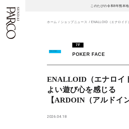
このたびの令和8年熊本
ホーム
ショップニュース
ENALLOID（エナロ
フロアガイド
ENGLISH
7F
POKER FACE
施設案内・アクセス
繁体字
イベント・ポップアップ
簡体字
ENALLOID（エナロ
ニュース
한국어
よい遊び心を感じる
【ARDOIN（アルドイ
レストラン・カフェ
ภาษาไทย
TAX FREE
日本語
2026.04.18