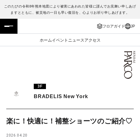
このたびの令和8年熊本地震により被害にあわれた皆様に謹んでお見舞い申しあげ
ますとともに、被災地の一日も早い復旧を、心よりお祈り申しあげます。
フロアガイド
ENGLISH
フロアガイド
JP
施設案内・アクセス
繁体字
ホーム
イベント
ニュース
アクセス
イベント・ポップアップ
簡体字
ニュース
한국어
レストラン・カフェ
ภาษาไทย
3F
TAX FREE
日本語
BRADELIS New York
PARCOメンバーズ
楽に！快適に！補整ショーツのご紹介♡
JP
2026.04.20