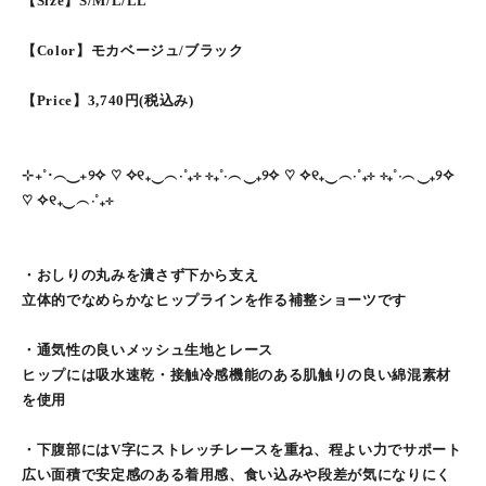
【Size】S/M/L/LL
【Color】モカベージュ/ブラック
【Price】3,740円(税込み)
⊹₊˚‧︵‿₊୨✧ ♡ ✧୧₊‿︵‧˚₊⊹ ⊹₊˚‧︵‿₊୨✧ ♡ ✧୧₊‿︵‧˚₊⊹ ⊹₊˚‧︵‿₊୨✧
♡ ✧୧₊‿︵‧˚₊⊹
・おしりの丸みを潰さず下から支え
立体的でなめらかなヒップラインを作る補整ショーツです
・通気性の良いメッシュ生地とレース
ヒップには吸水速乾・接触冷感機能のある肌触りの良い綿混素材
を使用
・下腹部にはV字にストレッチレースを重ね、程よい力でサポート
広い面積で安定感のある着用感、食い込みや段差が気になりにく