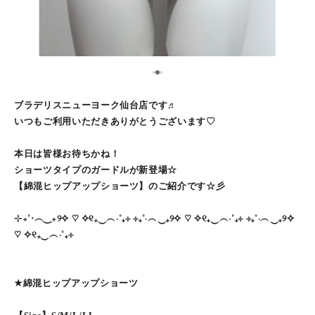
2
1
3
ブラデリスニューヨーク仙台店です♬
いつもご利用いただきありがとうございます♡
本日は皆様お待ちかね！
ショーツタイプのガードルが新登場☆
【綿混ヒップアップショーツ】のご紹介です☆彡
⊹₊˚‧︵‿₊୨✧ ♡ ✧୧₊‿︵‧˚₊⊹ ⊹₊˚‧︵‿₊୨✧ ♡ ✧୧₊‿︵‧˚₊⊹ ⊹₊˚‧︵‿₊୨✧
♡ ✧୧₊‿︵‧˚₊⊹
★綿混ヒップアップショーツ