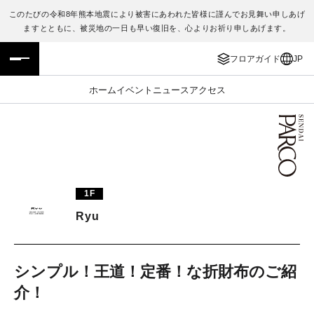
このたびの令和8年熊本地震により被害にあわれた皆様に謹んでお見舞い申しあげ
ますとともに、被災地の一日も早い復旧を、心よりお祈り申しあげます。
フロアガイド
ENGLISH
フロアガイド
JP
施設案内・アクセス
繁体字
ホーム
イベント
ニュース
アクセス
イベント・ポップアップ
簡体字
ニュース
한국어
レストラン・カフェ
ภาษาไทย
1F
TAX FREE
日本語
Ryu
PARCOメンバーズ
シンプル！王道！定番！な折財布のご紹
介！
JP