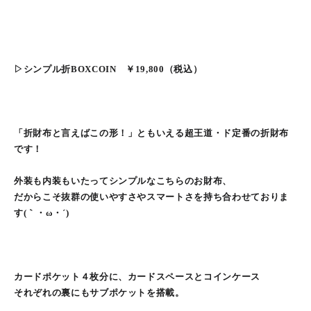
▷シンプル折BOXCOIN ￥19,800（税込）
「折財布と言えばこの形！」ともいえる超王道・ド定番の折財布
です！
外装も内装もいたってシンプルなこちらのお財布、
だからこそ抜群の使いやすさやスマートさを持ち合わせておりま
す(｀・ω・´)ゞ
カードポケット４枚分に、カードスペースとコインケース
それぞれの裏にもサブポケットを搭載。