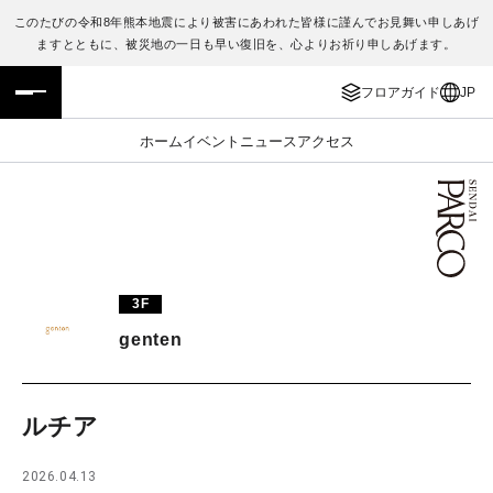
このたびの令和8年熊本地震により被害にあわれた皆様に謹んでお見舞い申しあげ
ますとともに、被災地の一日も早い復旧を、心よりお祈り申しあげます。
フロアガイド
ENGLISH
フロアガイド
JP
施設案内・アクセス
繁体字
ホーム
イベント
ニュース
アクセス
イベント・ポップアップ
簡体字
ニュース
한국어
レストラン・カフェ
ภาษาไทย
3F
TAX FREE
日本語
genten
PARCOメンバーズ
ルチア
JP
2026.04.13