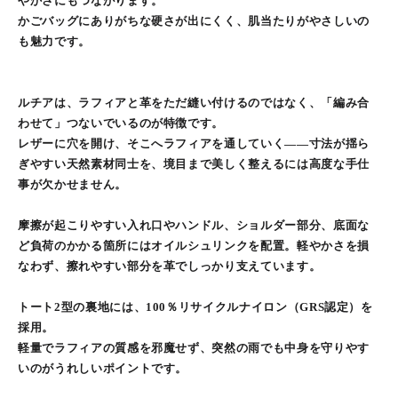
やかさにもつながります。
かごバッグにありがちな硬さが出にくく、肌当たりがやさしいの
も魅力です。
ルチアは、ラフィアと革をただ縫い付けるのではなく、「編み合
わせて」つないでいるのが特徴です。
レザーに穴を開け、そこへラフィアを通していく——寸法が揺ら
ぎやすい天然素材同士を、境目まで美しく整えるには高度な手仕
事が欠かせません。
摩擦が起こりやすい入れ口やハンドル、ショルダー部分、底面な
ど負荷のかかる箇所にはオイルシュリンクを配置。軽やかさを損
なわず、擦れやすい部分を革でしっかり支えています。
トート2型の裏地には、100％リサイクルナイロン（GRS認定）を
採用。
軽量でラフィアの質感を邪魔せず、突然の雨でも中身を守りやす
いのがうれしいポイントです。