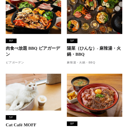
RF
5F
肉食べ放題 BBQ ビアガーデ
陽菜（ひんな）- 麻辣湯・火
ン
鍋・BBQ
ビアガーデン
麻辣湯・火鍋・BBQ
5F
9F
Cat Café MOFF