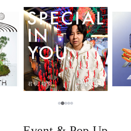
イベント・ポップアップ
簡体字
ニュース
한국어
レストラン・カフェ
ภาษาไทย
TAX FREE
日本語
PARCOメンバーズ
JP
3
1
2
4
5
Event & Pop Up