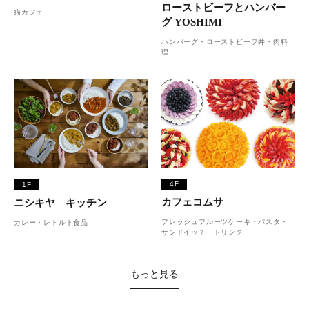
ローストビーフとハンバー
猫カフェ
グ YOSHIMI
ハンバーグ・ローストビーフ丼・肉料
理
4F
1F
カフェコムサ
ニシキヤ キッチン
フレッシュフルーツケーキ・パスタ・
カレー・レトルト食品
サンドイッチ・ドリンク
もっと見る