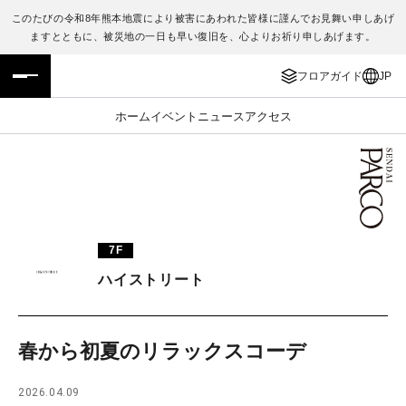
このたびの令和8年熊本地震により被害にあわれた皆様に謹んでお見舞い申しあげ
ますとともに、被災地の一日も早い復旧を、心よりお祈り申しあげます。
フロアガイド
ENGLISH
フロアガイド
JP
施設案内・アクセス
繁体字
ホーム
イベント
ニュース
アクセス
イベント・ポップアップ
簡体字
ニュース
한국어
レストラン・カフェ
ภาษาไทย
7F
TAX FREE
日本語
ハイストリート
PARCOメンバーズ
春から初夏のリラックスコーデ
JP
2026.04.09