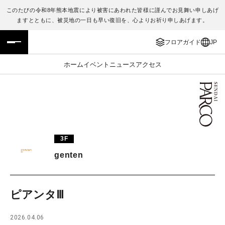
このたびの令和8年熊本地震により被害にあわれた皆様に謹んでお見舞い申しあげ
ますとともに、被災地の一日も早い復旧を、心よりお祈り申しあげます。
フロアガイド
ENGLISH
フロアガイド
JP
施設案内・アクセス
繁体字
ホーム
イベント
ニュース
アクセス
イベント・ポップアップ
簡体字
ニュース
한국어
レストラン・カフェ
ภาษาไทย
3F
TAX FREE
日本語
genten
PARCOメンバーズ
ピアンタⅢ
JP
2026.04.06