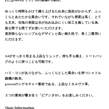
れたgentenオリジナルの綿麻8号帆布。
ゆっくり時間をかけて織り上げるため糸に負担がかからず、ふっ
くらとあたたかな風合いです。それでいながら密度は高く、とて
も丈夫。生地の表面は水が沁み込みにくい加工を施している為、
急な雨でも慌てずお使いいただけます。
肩肘張らないシンプルなデザインと高い耐久性で、長くご愛用い
ただけます。
A4がすっきり収まる上品なリュック。持ち手も備え、トートバッ
グのように持つことも可能です。
ハリ・コシがありながら、ふっくらとした風合いを持つシャトル
織機の帆布。
gentenのシグネチャー素材である、上品なミネルヴァ革。
２つの素材が響き合う「ピアンタIII」をお楽しみください。
Shop Information